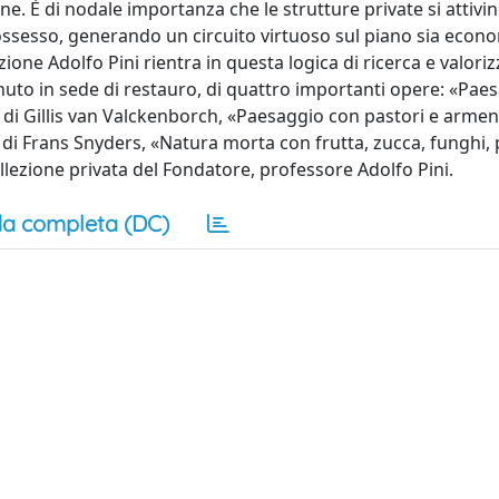
ne. È di nodale importanza che le strutture private si attivin
 possesso, generando un circuito virtuoso sul piano sia econ
azione Adolfo Pini rientra in questa logica di ricerca e valori
enuto in sede di restauro, di quattro importanti opere: «Pae
di Gillis van Valckenborch, «Paesaggio con pastori e arment
 di Frans Snyders, «Natura morta con frutta, zucca, funghi
llezione privata del Fondatore, professore Adolfo Pini.
a completa (DC)