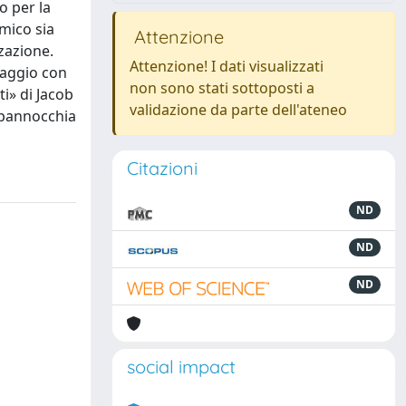
o per la
omico sia
Attenzione
zzazione.
Attenzione! I dati visualizzati
saggio con
non sono stati sottoposti a
i» di Jacob
validazione da parte dell'ateneo
, pannocchia
Citazioni
ND
ND
ND
social impact