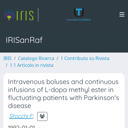
IRISanRaf
IRIS
Catalogo Ricerca
1 Contributo su Rivista
1.1 Articolo in rivista
Intravenous boluses and continuous
infusions of L-dopa methyl ester in
fluctuating patients with Parkinson's
disease
Stocchi F
;
1992-01-01