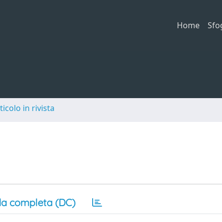
Home
Sfo
ticolo in rivista
a completa (DC)