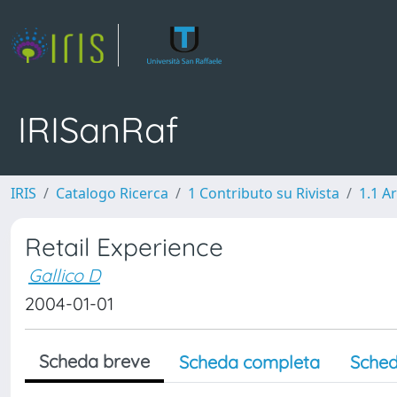
IRISanRaf
IRIS
Catalogo Ricerca
1 Contributo su Rivista
1.1 Ar
Retail Experience
Gallico D
2004-01-01
Scheda breve
Scheda completa
Sched