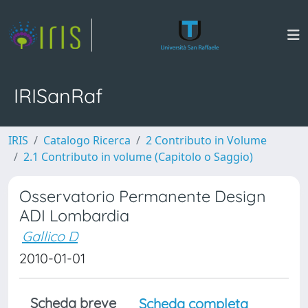
IRISanRaf
IRIS
Catalogo Ricerca
2 Contributo in Volume
2.1 Contributo in volume (Capitolo o Saggio)
Osservatorio Permanente Design
ADI Lombardia
Gallico D
2010-01-01
Scheda breve
Scheda completa