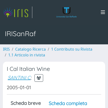
IRISanRaf
IRIS
Catalogo Ricerca
1 Contributo su Rivista
1.1 Articolo in rivista
I Cal Italian Wine
SANTINI C
;
2005-01-01
Scheda breve
Scheda completa