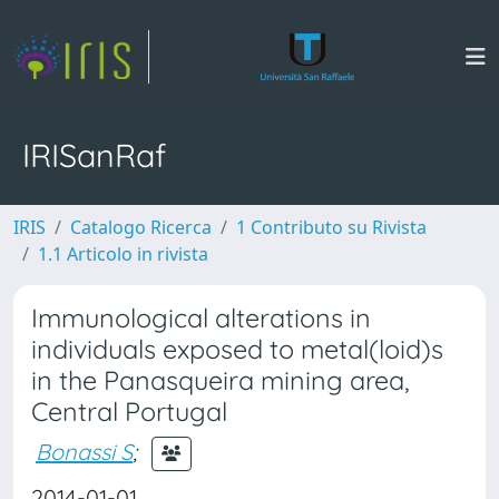
IRISanRaf
IRIS
Catalogo Ricerca
1 Contributo su Rivista
1.1 Articolo in rivista
Immunological alterations in
individuals exposed to metal(loid)s
in the Panasqueira mining area,
Central Portugal
Bonassi S
;
2014-01-01