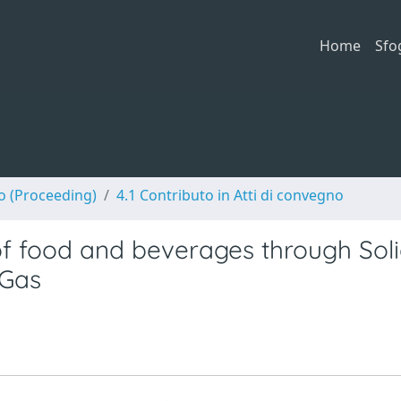
Home
Sfo
no (Proceeding)
4.1 Contributo in Atti di convegno
n of food and beverages through Sol
 Gas