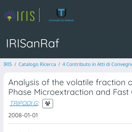
IRISanRaf
IRIS
Catalogo Ricerca
4 Contributo in Atti di Conveg
Analysis of the volatile fractio
Phase Microextraction and Fast
TRIPODI G
;
2008-01-01