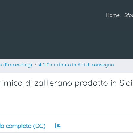
Home
Sfo
no (Proceeding)
4.1 Contributo in Atti di convegno
imica di zafferano prodotto in Sici
a completa (DC)