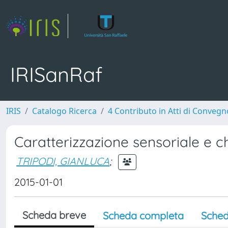
IRISanRaf
IRIS
Catalogo Ricerca
4 Contributo in Atti di Conveg
Caratterizzazione sensoriale e ch
TRIPODI, GIANLUCA
;
2015-01-01
Scheda breve
Scheda completa
Sched