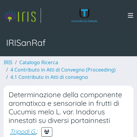
IRISanRaf
IRIS
Catalogo Ricerca
4 Contributo in Atti di Convegno (Proceeding)
4.1 Contributo in Atti di convegno
Determinazione della componente
aromatixca e sensoriale in frutti di
Cucumis melo L. var. Inodorus
innestati su diversi portainnesti
Tripodi G.
;