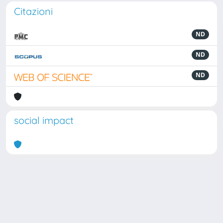
Citazioni
ND
ND
ND
social impact