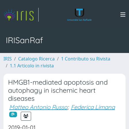
IRISanRaf
IRIS
Catalogo Ricerca
1 Contributo su Rivista
1.1 Articolo in rivista
HMGB1-mediated apoptosis and
autophagy in ischemic heart
diseases
Matteo Antonio Russo
;
Federica Limana
2019-01-01