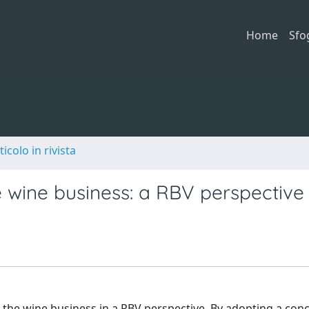
Home
Sfo
ticolo in rivista
he wine business: a RBV perspective
n the wine business in a RBV perspective. By adopting a conc