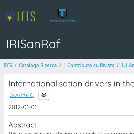
IRISanRaf
IRIS
Catalogo Ricerca
1 Contributo su Rivista
1.1 Ar
Internationalisation drivers in t
Santini C
;
2012-01-01
Abstract
This paper evaluates the internationalisation process i