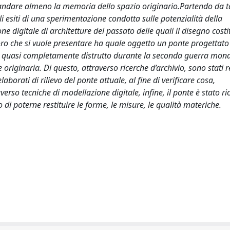
ndare almeno la memoria dello spazio originario.Partendo da ta
li esiti di una sperimentazione condotta sulle potenzialità della
e digitale di architetture del passato delle quali il disegno costi
voro che si vuole presentare ha quale oggetto un ponte progettato
to quasi completamente distrutto durante la seconda guerra mond
riginaria. Di questo, attraverso ricerche d’archivio, sono stati re
aborati di rilievo del ponte attuale, al fine di verificare cosa,
verso tecniche di modellazione digitale, infine, il ponte è stato ri
o di poterne restituire le forme, le misure, le qualità materiche.