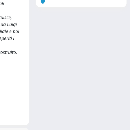
li
tuisce,
 da Luigi
iale e poi
periti i
costruito,