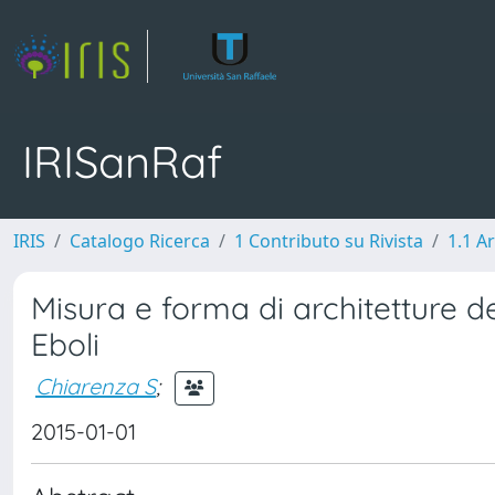
IRISanRaf
IRIS
Catalogo Ricerca
1 Contributo su Rivista
1.1 Ar
Misura e forma di architetture del
Eboli
Chiarenza S
;
2015-01-01