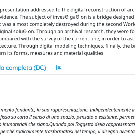
epresentation addressed to the digital reconstruction of arc
 evidence. The subject of invesƟ gaƟ on is a bridge designed 
 that was almost completely destroyed during the second Wor
riginal soluƟ on. Through an archival research, they were f
mpared with the survey of the current one, in order to asc
cture. Through digital modeling techniques, fi nally, the 
turn its forms, measures and material qualities
a completa (DC)
momento fondante, la sua rappresentazione. Indipendentemente inf
o fissa su carta il senso di uno spazio, pensato o esistente, perme
i o immateriali che siano.Quando poi l’oggetto della rappresentaz
o perché radicalmente trasformatasi nel tempo, il disegno divent