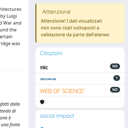
hitectures
Attenzione
by Luigi
Attenzione! I dati visualizzati
ld War and
non sono stati sottoposti a
ound the
validazione da parte dell'ateneo
ertain
bridge was
Citazioni
ND
1
ND
atti dalla
ttendo di
social impact
ione è
a una fonte