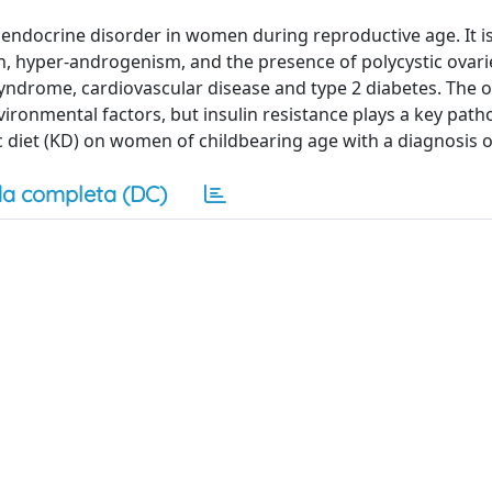
ndocrine disorder in women during reproductive age. It i
on, hyper-androgenism, and the presence of polycystic ovaries
yndrome, cardiovascular disease and type 2 diabetes. The o
ironmental factors, but insulin resistance plays a key path
ic diet (KD) on women of childbearing age with a diagnosis 
a completa (DC)