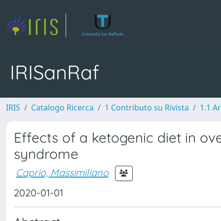
IRISanRaf
IRIS
Catalogo Ricerca
1 Contributo su Rivista
1.1 Ar
Effects of a ketogenic diet in 
syndrome
Caprio, Massimiliano
2020-01-01