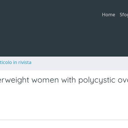
Home
Sfo
ticolo in rivista
overweight women with polycystic o