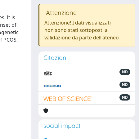
s
Attenzione
. It is
Attenzione! I dati visualizzati
nset of
non sono stati sottoposti a
ogenetic
validazione da parte dell'ateneo
of PCOS.
Citazioni
ND
ND
ND
social impact