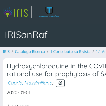
IRISanRaf
IRIS
Catalogo Ricerca
1 Contributo su Rivista
1.1 Ar
Hydroxychloroquine in the COVID
rational use for prophylaxis of 
Caprio, Massimiliano
;
2020-01-01