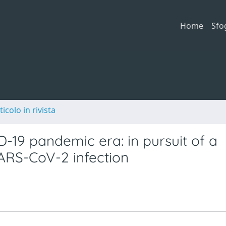
Home
Sfo
ticolo in rivista
-19 pandemic era: in pursuit of a
SARS-CoV-2 infection