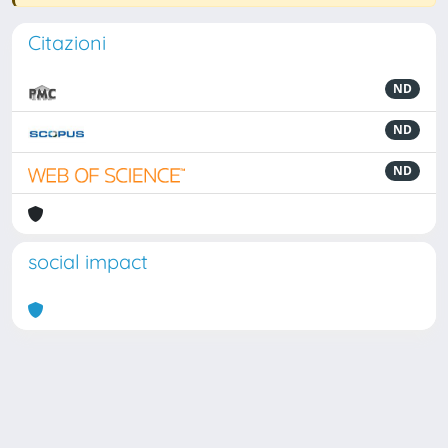
Citazioni
ND
ND
ND
social impact