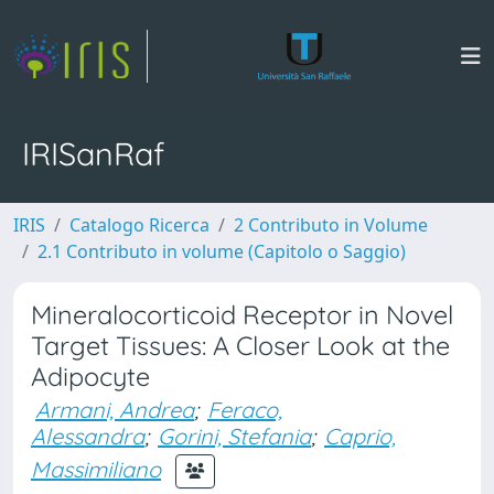
IRISanRaf
IRIS
Catalogo Ricerca
2 Contributo in Volume
2.1 Contributo in volume (Capitolo o Saggio)
Mineralocorticoid Receptor in Novel
Target Tissues: A Closer Look at the
Adipocyte
Armani, Andrea
;
Feraco,
Alessandra
;
Gorini, Stefania
;
Caprio,
Massimiliano