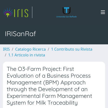
IRISanRaf
IRIS
Catalogo Ricerca
1 Contributo su Rivista
1.1 Articolo in rivista
The O3-Farm Project: First
Evaluation of a Business Process
Management (BPM) Approach
through the Development of an
Experimental Farm Management
System for Milk Traceability