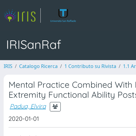
IRISanRaf
IRIS
Catalogo Ricerca
1 Contributo su Rivista
1.1 Ar
Mental Practice Combined With 
Extremity Functional Ability Pos
Padua, Elvira
2020-01-01