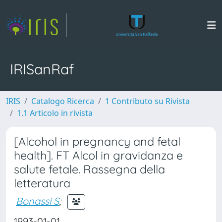
IRISanRaf
IRIS
Catalogo Ricerca
1 Contributo su Rivista
1.1 Articolo in rivista
[Alcohol in pregnancy and fetal
health]. FT Alcol in gravidanza e
salute fetale. Rassegna della
letteratura
Bonassi S
;
1993-01-01