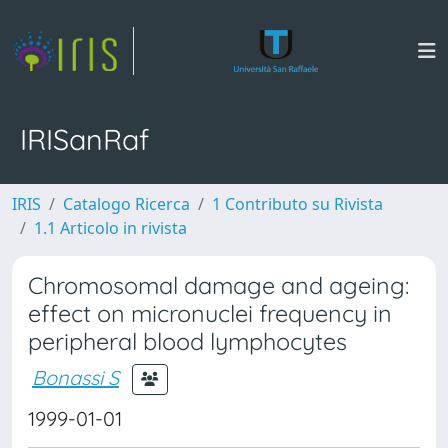
IRISanRaf
IRIS
Catalogo Ricerca
1 Contributo su Rivista
1.1 Articolo in rivista
Chromosomal damage and ageing:
effect on micronuclei frequency in
peripheral blood lymphocytes
Bonassi S
1999-01-01