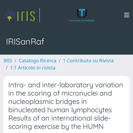
IRISanRaf
IRIS
Catalogo Ricerca
1 Contributo su Rivista
1.1 Articolo in rivista
Intra- and inter-laboratory variation
in the scoring of micronuclei and
nucleoplasmic bridges in
binucleated human lymphocytes
Results of an international slide-
scoring exercise by the HUMN