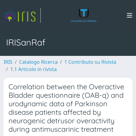
IRISanRaf
IRIS
Catalogo Ricerca
1 Contributo su Rivista
1.1 Articolo in rivista
Correlation between the Overactive
Bladder questionnaire (OAB-q) and
urodynamic data of Parkinson
disease patients affected by
neurogenic detrusor overactivity
during antimuscarinic treatment