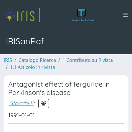
IRISanRaf
IRIS
Catalogo Ricerca
1 Contributo su Rivista
1.1 Articolo in rivista
Antagonist effect of terguride in
Parkinson's disease
Stocchi F
;
1991-01-01