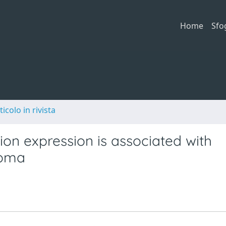
Home
Sfo
ticolo in rivista
on expression is associated with
toma