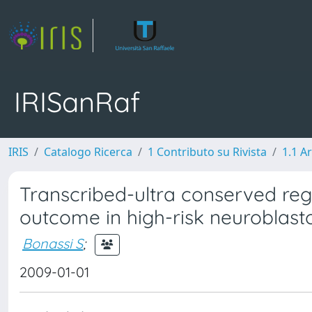
IRISanRaf
IRIS
Catalogo Ricerca
1 Contributo su Rivista
1.1 Ar
Transcribed-ultra conserved regi
outcome in high-risk neuroblas
Bonassi S
;
2009-01-01