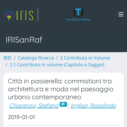
IRISanRaf
IRIS
Catalogo Ricerca
2 Contributo in Volume
2.1 Contributo in volume (Capitolo o Saggio)
Città in passerella: commistioni tra
architettura e moda nel paesaggio
urbano contemporaneo
Chiarenza, Stefano
;
Inglisa, Rosalinda
2019-01-01