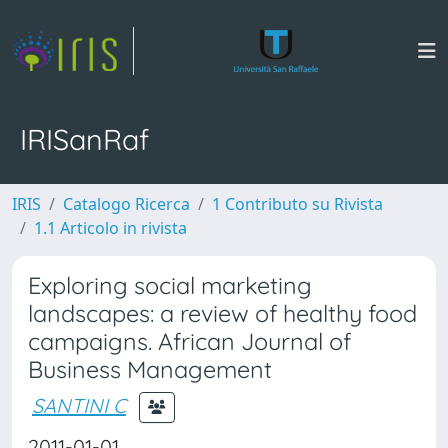
IRISanRaf
IRIS
Catalogo Ricerca
1 Contributo su Rivista
1.1 Articolo in rivista
Exploring social marketing
landscapes: a review of healthy food
campaigns. African Journal of
Business Management
SANTINI C
2011-01-01