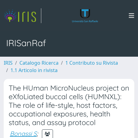
IRISanRaf
IRIS
Catalogo Ricerca
1 Contributo su Rivista
1.1 Articolo in rivista
The HUman MicroNucleus project on
eXfoLiated buccal cells (HUMNXL):
The role of life-style, host factors,
occupational exposures, health
status, and assay protocol
Bonassi S
;