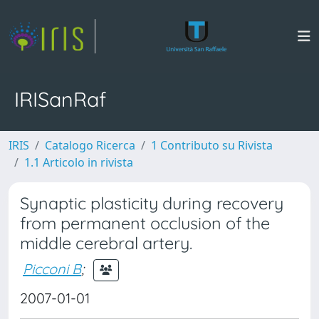
IRISanRaf
IRIS
Catalogo Ricerca
1 Contributo su Rivista
1.1 Articolo in rivista
Synaptic plasticity during recovery
from permanent occlusion of the
middle cerebral artery.
Picconi B
;
2007-01-01