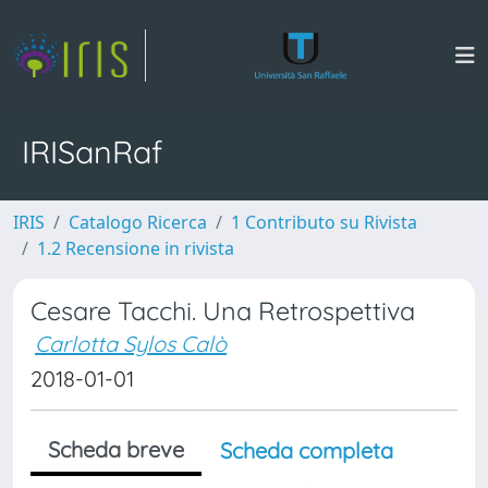
IRISanRaf
IRIS
Catalogo Ricerca
1 Contributo su Rivista
1.2 Recensione in rivista
Cesare Tacchi. Una Retrospettiva
Carlotta Sylos Calò
2018-01-01
Scheda breve
Scheda completa