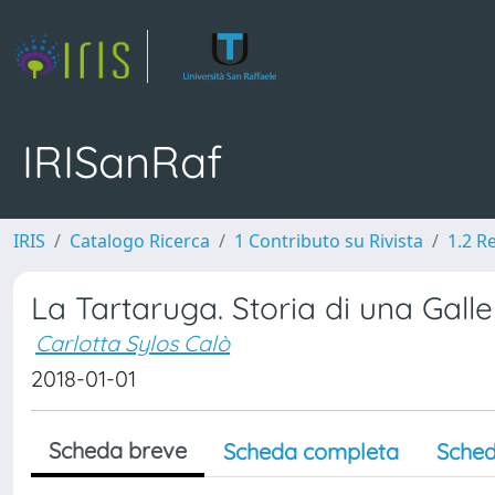
IRISanRaf
IRIS
Catalogo Ricerca
1 Contributo su Rivista
1.2 R
La Tartaruga. Storia di una Galle
Carlotta Sylos Calò
2018-01-01
Scheda breve
Scheda completa
Sched