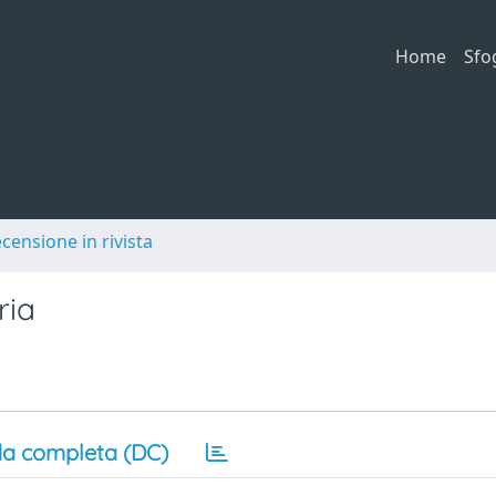
Home
Sfo
ecensione in rivista
ria
a completa (DC)