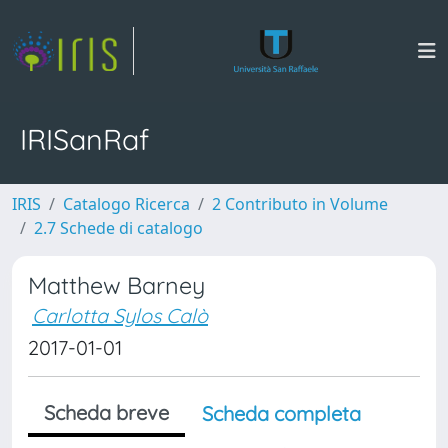
IRISanRaf
IRIS
Catalogo Ricerca
2 Contributo in Volume
2.7 Schede di catalogo
Matthew Barney
Carlotta Sylos Calò
2017-01-01
Scheda breve
Scheda completa