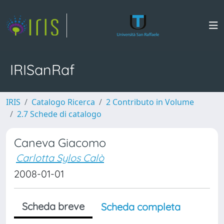
IRISanRaf
IRIS
Catalogo Ricerca
2 Contributo in Volume
2.7 Schede di catalogo
Caneva Giacomo
Carlotta Sylos Calò
2008-01-01
Scheda breve
Scheda completa