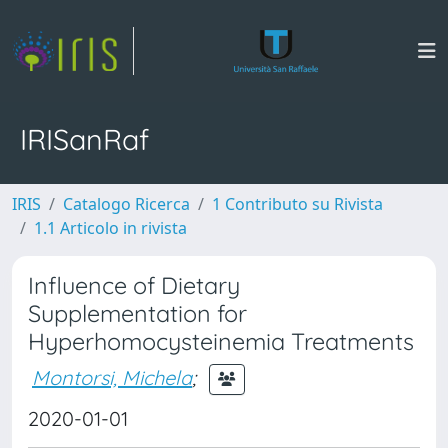
IRISanRaf
IRIS
Catalogo Ricerca
1 Contributo su Rivista
1.1 Articolo in rivista
Influence of Dietary
Supplementation for
Hyperhomocysteinemia Treatments
Montorsi, Michela
;
2020-01-01