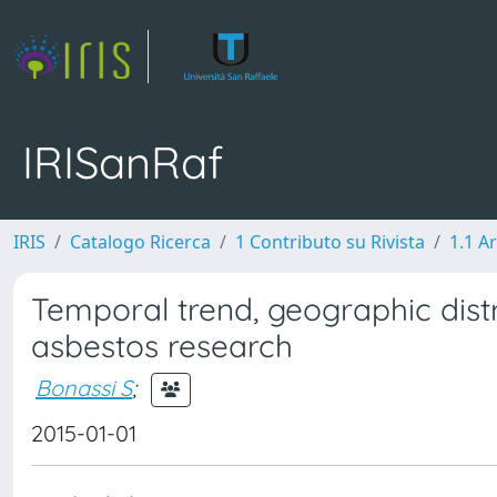
IRISanRaf
IRIS
Catalogo Ricerca
1 Contributo su Rivista
1.1 Ar
Temporal trend, geographic distri
asbestos research
Bonassi S
;
2015-01-01