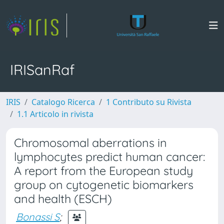
IRISanRaf
IRIS
Catalogo Ricerca
1 Contributo su Rivista
1.1 Articolo in rivista
Chromosomal aberrations in
lymphocytes predict human cancer:
A report from the European study
group on cytogenetic biomarkers
and health (ESCH)
Bonassi S
;