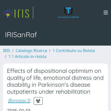
IRISanRaf
IRIS
Catalogo Ricerca
1 Contributo su Rivista
1.1 Articolo in rivista
Effects of dispositional optimism on
quality of life, emotional distress and
disability in Parkinson's disease
outpatients under rehabilitation
Bonassi S
;
2015-01-01