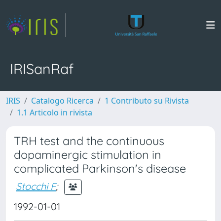
IRISanRaf
IRIS
Catalogo Ricerca
1 Contributo su Rivista
1.1 Articolo in rivista
TRH test and the continuous
dopaminergic stimulation in
complicated Parkinson's disease
Stocchi F
;
1992-01-01