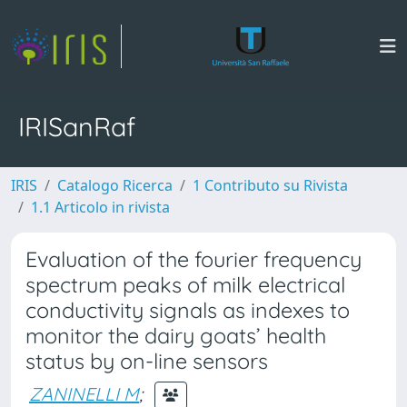
IRISanRaf
IRIS
Catalogo Ricerca
1 Contributo su Rivista
1.1 Articolo in rivista
Evaluation of the fourier frequency
spectrum peaks of milk electrical
conductivity signals as indexes to
monitor the dairy goats’ health
status by on-line sensors
ZANINELLI M
;