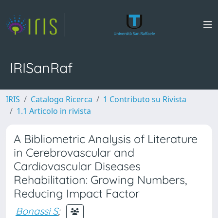
IRISanRaf
IRIS
Catalogo Ricerca
1 Contributo su Rivista
1.1 Articolo in rivista
A Bibliometric Analysis of Literature
in Cerebrovascular and
Cardiovascular Diseases
Rehabilitation: Growing Numbers,
Reducing Impact Factor
Bonassi S
;