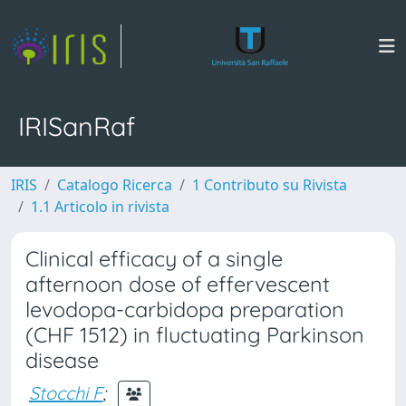
IRISanRaf
IRIS
Catalogo Ricerca
1 Contributo su Rivista
1.1 Articolo in rivista
Clinical efficacy of a single
afternoon dose of effervescent
levodopa-carbidopa preparation
(CHF 1512) in fluctuating Parkinson
disease
Stocchi F
;