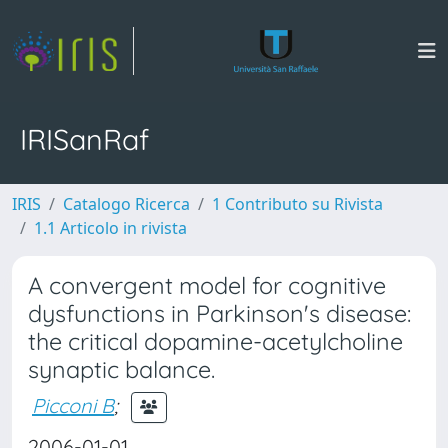
IRISanRaf
IRIS
Catalogo Ricerca
1 Contributo su Rivista
1.1 Articolo in rivista
A convergent model for cognitive
dysfunctions in Parkinson's disease:
the critical dopamine-acetylcholine
synaptic balance.
Picconi B
;
2006-01-01