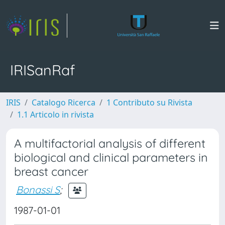
IRISanRaf
IRIS
Catalogo Ricerca
1 Contributo su Rivista
1.1 Articolo in rivista
A multifactorial analysis of different
biological and clinical parameters in
breast cancer
Bonassi S
;
1987-01-01