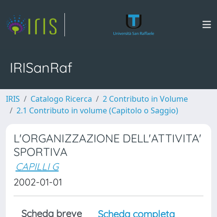
IRISanRaf
IRIS
Catalogo Ricerca
2 Contributo in Volume
2.1 Contributo in volume (Capitolo o Saggio)
L'ORGANIZZAZIONE DELL'ATTIVITA'
SPORTIVA
CAPILLI G
2002-01-01
Scheda breve
Scheda completa