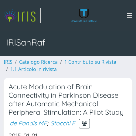
IRISanRaf
IRIS
Catalogo Ricerca
1 Contributo su Rivista
1.1 Articolo in rivista
Acute Modulation of Brain
Connectivity in Parkinson Disease
after Automatic Mechanical
Peripheral Stimulation: A Pilot Study
de Pandis MF
;
Stocchi F
2015-01-01