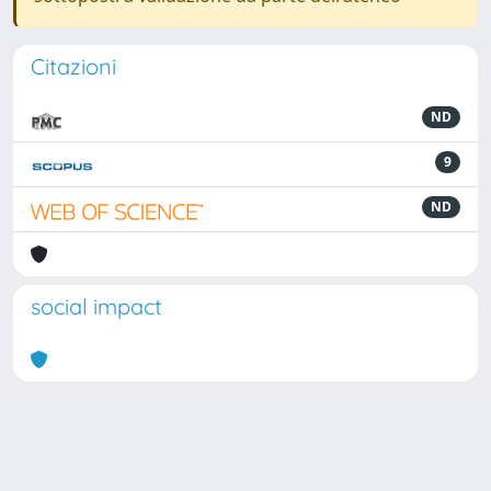
Citazioni
ND
9
ND
social impact