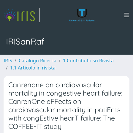
IRISanRaf
IRIS
Catalogo Ricerca
1 Contributo su Rivista
1.1 Articolo in rivista
Canrenone on cardiovascular
mortality in congestive heart failure:
CanrenOne eFFects on
cardiovascular mortality in patiEnts
with congEstIve hearT failure: The
COFFEE-IT study