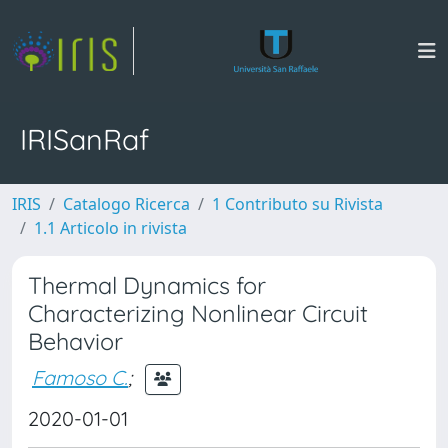
IRISanRaf
IRIS
Catalogo Ricerca
1 Contributo su Rivista
1.1 Articolo in rivista
Thermal Dynamics for
Characterizing Nonlinear Circuit
Behavior
Famoso C.
;
2020-01-01