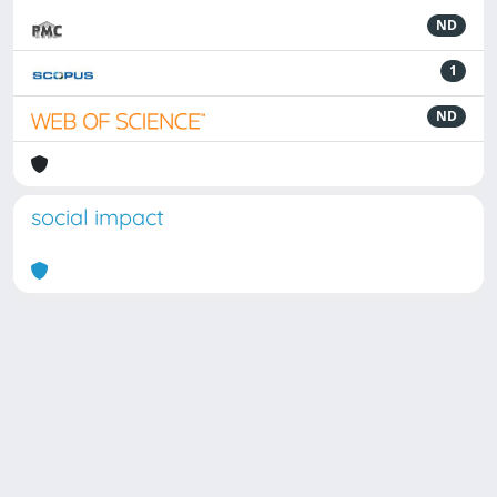
ND
1
ND
social impact
Powered by
IRIS
-
about IRIS
-
Utilizzo dei cookie
Copyright © 2026