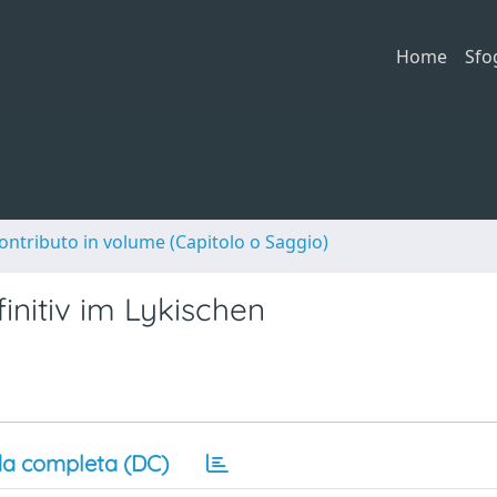
Home
Sfo
ontributo in volume (Capitolo o Saggio)
initiv im Lykischen
a completa (DC)