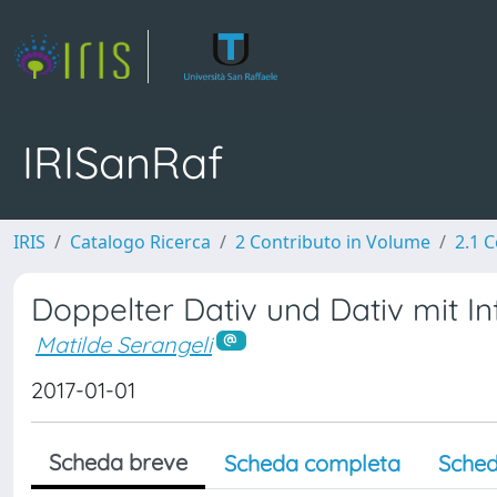
IRISanRaf
IRIS
Catalogo Ricerca
2 Contributo in Volume
2.1 C
Doppelter Dativ und Dativ mit Inf
Matilde Serangeli
2017-01-01
Scheda breve
Scheda completa
Sched