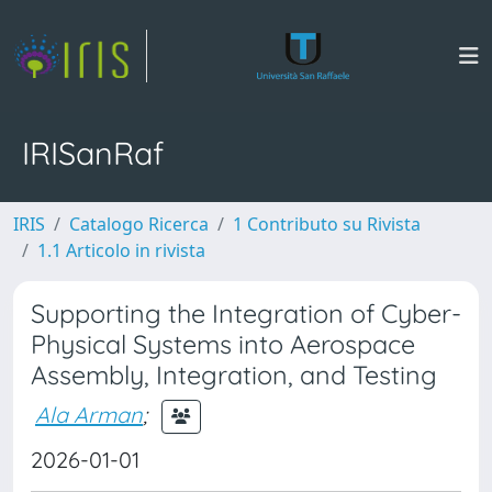
IRISanRaf
IRIS
Catalogo Ricerca
1 Contributo su Rivista
1.1 Articolo in rivista
Supporting the Integration of Cyber-
Physical Systems into Aerospace
Assembly, Integration, and Testing
Ala Arman
;
2026-01-01