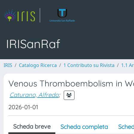
IRISanRaf
IRIS
Catalogo Ricerca
1 Contributo su Rivista
1.1 Ar
Venous Thromboembolism in Wo
Caturano, Alfredo
;
2026-01-01
Scheda breve
Scheda completa
Sched