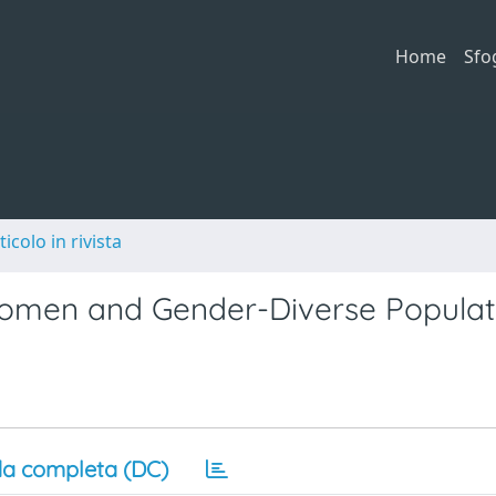
Home
Sfo
ticolo in rivista
men and Gender-Diverse Populat
a completa (DC)