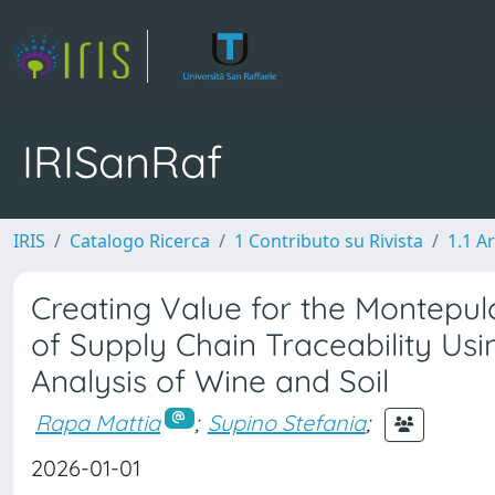
IRISanRaf
IRIS
Catalogo Ricerca
1 Contributo su Rivista
1.1 Ar
Creating Value for the Montepul
of Supply Chain Traceability Us
Analysis of Wine and Soil
Rapa Mattia
;
Supino Stefania
;
2026-01-01