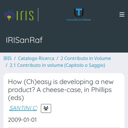
IRISanRaf
IRIS
Catalogo Ricerca
2 Contributo in Volume
2.1 Contributo in volume (Capitolo o Saggio)
How (Ch)easy is developing a new
product? A cheese-case, in Phillips
(eds)
SANTINI C
;
2009-01-01